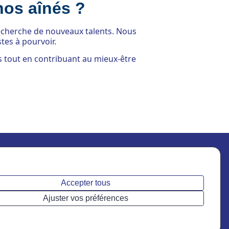
nos aînés ?
echerche de nouveaux talents. Nous
tes à pourvoir.
s tout en contribuant au mieux-être
Suivez-nous
res
Accepter tous
Ajuster vos préférences
Permis d’agence : AP-2000557