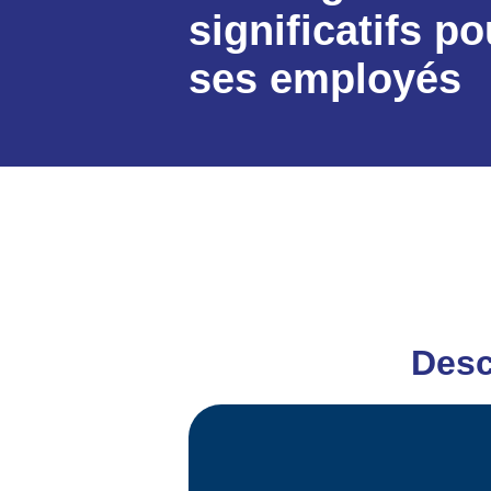
significatifs po
ses employés
Desc
Chef cuisinier
Leader assumé et grand passionné