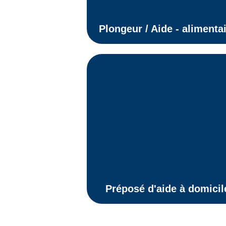
les équipements de travail, tout e
appliquant minutieusement les
normes sanitaires. Un rôle
Plongeur / Aide - alimenta
primordial et physique !
Préposé d'aide à domicil
Le préposé d'aide à domicile effect
rigoureusement l'entretien ménage
des différentes pièces du domicile
le tout, en concordance avec les
besoins des clients. Il peut
également effectuer la lessive
(vêtements et literie), cuisiner des
repas simples et sans diète et fair
des courses pour les clients.
Préposé d'aide à domicil