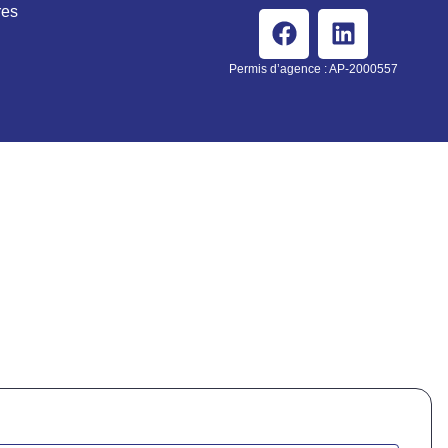
res
Permis d’agence : AP-2000557