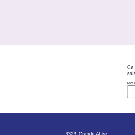
Ce 
sai
Mot 
3323, Grande Allée